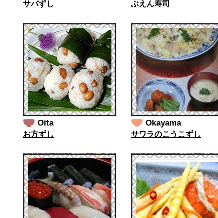
サバずし
ぶえん寿司
Oita
Okayama
お方ずし
サワラのこうこずし