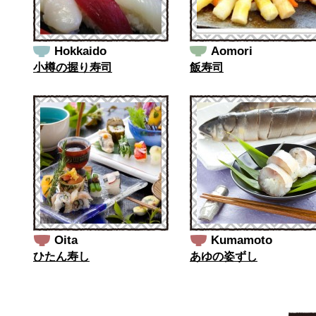
Hokkaido
Aomori
小樽の握り寿司
飯寿司
Oita
Kumamoto
ひたん寿し
あゆの姿ずし