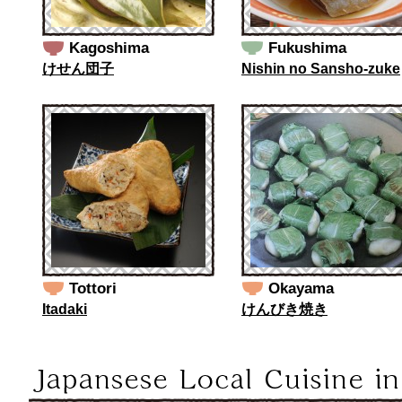
Kagoshima
Fukushima
けせん団子
Nishin no Sansho-zuke
Tottori
Okayama
Itadaki
けんびき焼き