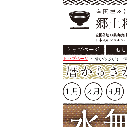
トップページ
>
暦からさがす : 6