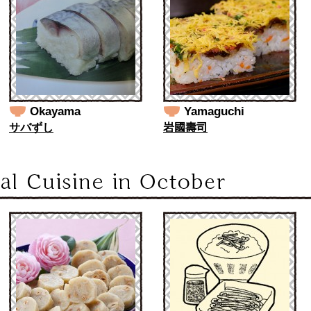
Okayama
Yamaguchi
サバずし
岩國壽司