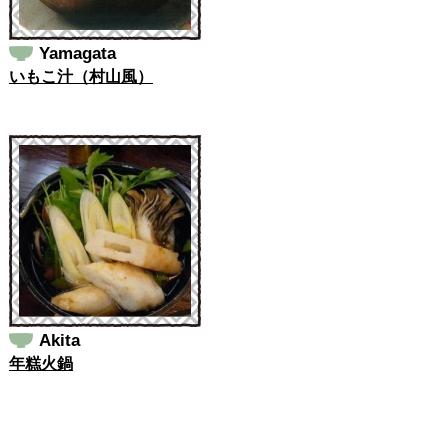
Yamagata
いもこ汁（村山風）
Akita
年糕火鍋