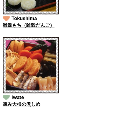
Tokushima
雑穀もち（雑穀だんご）
Iwate
凍み大根の煮しめ