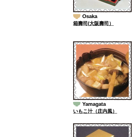
Osaka
箱壽司(大阪壽司）
Yamagata
いもこ汁（庄内風）