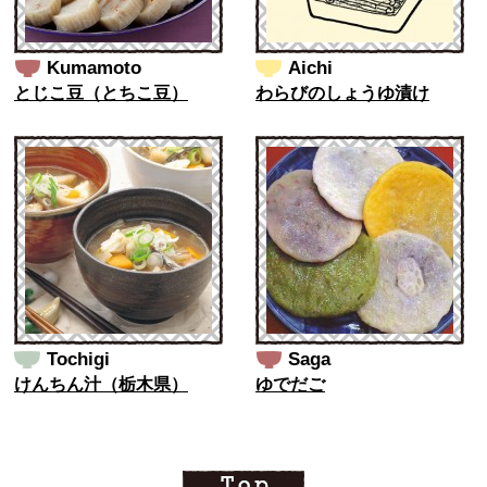
Kumamoto
Aichi
とじこ豆（とちこ豆）
わらびのしょうゆ漬け
Tochigi
Saga
けんちん汁（栃木県）
ゆでだご