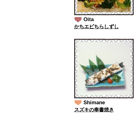
Oita
かちエビちらしずし
Shimane
スズキの奉書焼き