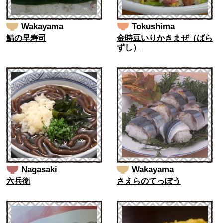
Wakayama
Tokushima
鯖の早寿司
金時豆いりかきまぜ（ばら
ずし）
Nagasaki
Wakayama
六兵衛
さえらのてっぽう