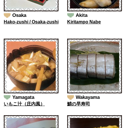
Osaka
Akita
Hako-zushi / Osaka-zushi
Kiritampo Nabe
Yamagata
Wakayama
いもこ汁（庄内風）
鯖の早寿司