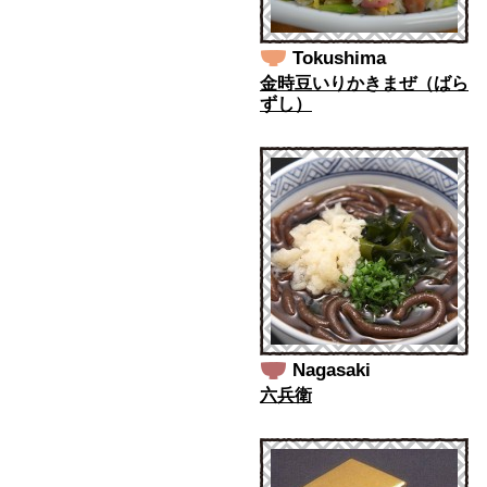
Tokushima
金時豆いりかきまぜ（ばら
ずし）
Nagasaki
六兵衛