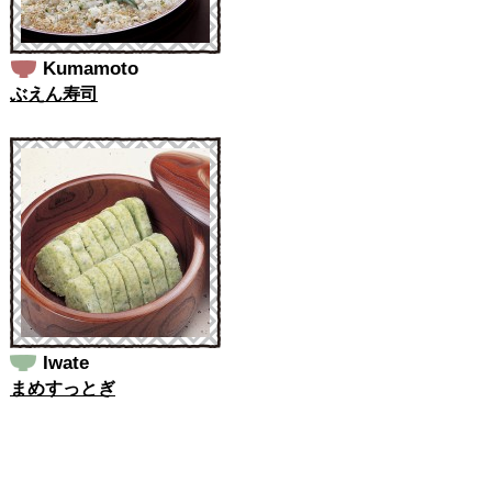
Kumamoto
ぶえん寿司
Iwate
まめすっとぎ