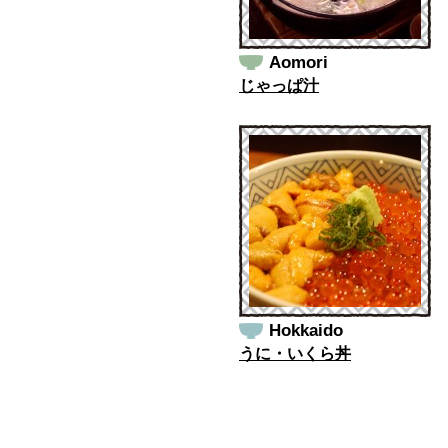
Aomori
じゃっぱ汁
Hokkaido
うに・いくら丼