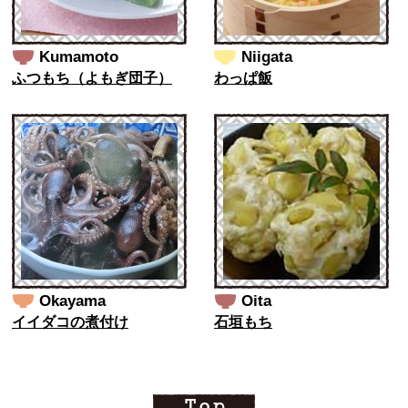
Kumamoto
Niigata
ふつもち（よもぎ団子）
わっぱ飯
Okayama
Oita
イイダコの煮付け
石垣もち