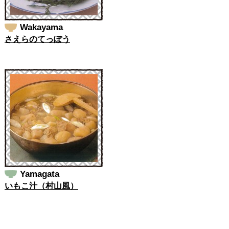
Wakayama
さえらのてっぽう
Yamagata
いもこ汁（村山風）