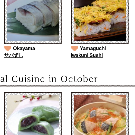
Okayama
Yamaguchi
サバずし
Iwakuni Sushi