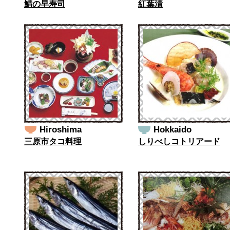
鯖の早寿司
紅葉漬
Hiroshima
Hokkaido
三原市タコ料理
しりべしコトリアード