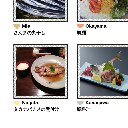
Mie
Okayama
さんまの丸干し
鯛麺
Niigata
Kanagawa
タカナバチメの煮付け
鯵料理