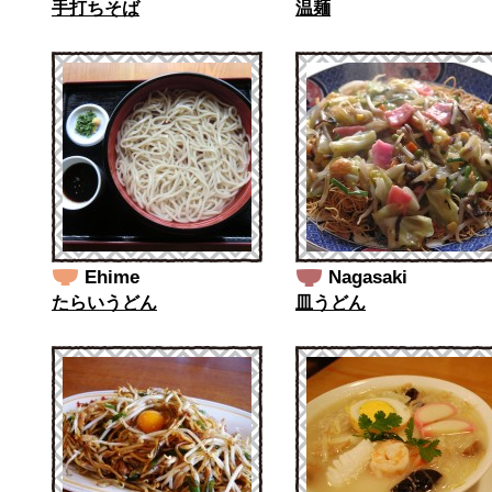
手打ちそば
温麺
Ehime
Nagasaki
たらいうどん
皿うどん