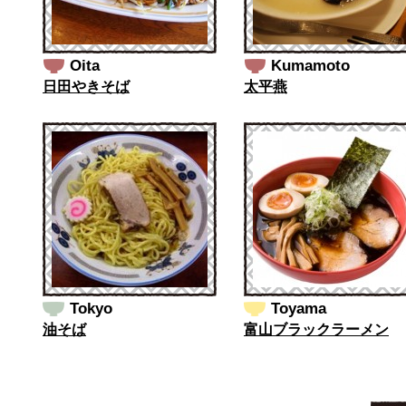
Oita
Kumamoto
日田やきそば
太平燕
Tokyo
Toyama
油そば
富山ブラックラーメン