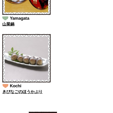
Yamagata
山菜鍋
Kochi
きびなごのほうかぶり