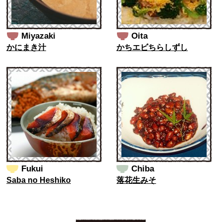
Miyazaki
Oita
かにまき汁
かちエビちらしずし
Fukui
Chiba
Saba no Heshiko
落花生みそ