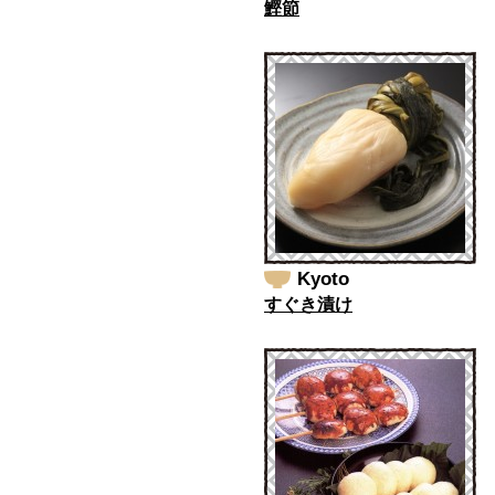
鰹節
Kyoto
すぐき漬け