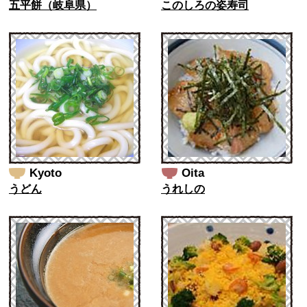
五平餅（岐阜県）
このしろの姿寿司
Kyoto
Oita
うどん
うれしの