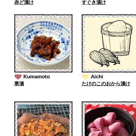
赤ど漬け
すぐき漬け
Kumamoto
Aichi
寒漬
たけのこのおから漬け