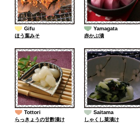
Gifu
Yamagata
ほう葉みそ
赤かぶ漬
Tottori
Saitama
らっきょうの甘酢漬け
しゃくし菜漬け