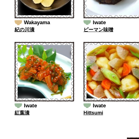
Wakayama
Iwate
紀の川漬
ピーマン味噌
Iwate
Iwate
紅葉漬
Hittsumi