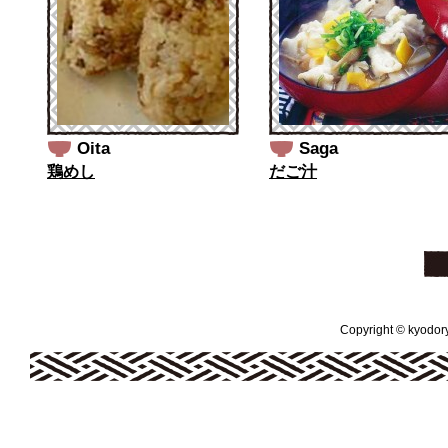
Oita
Saga
鶏めし
だご汁
Copyright © kyodoryo