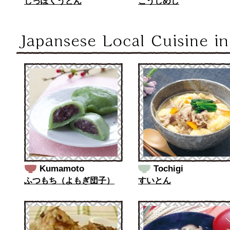
しっぽくうどん
こうしめし
Kumamoto
Tochigi
ふつもち（よもぎ団子）
すいとん