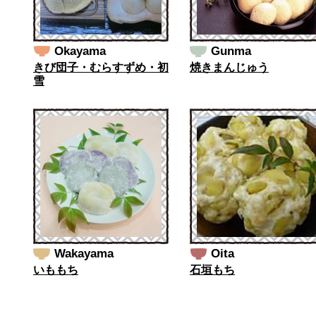
Okayama
Gunma
きび団子・むらすずめ・初
焼きまんじゅう
雪
Wakayama
Oita
いももち
石垣もち