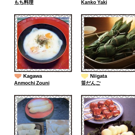
もち料理
Kanko Yaki
Kagawa
Niigata
Anmochi Zouni
笹だんご