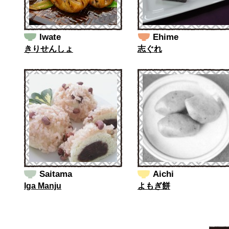
Iwate
Ehime
きりせんしょ
志ぐれ
Saitama
Aichi
Iga Manju
よもぎ餅