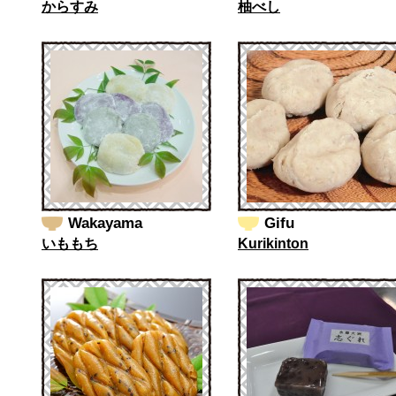
からすみ
柚べし
Wakayama
Gifu
いももち
Kurikinton