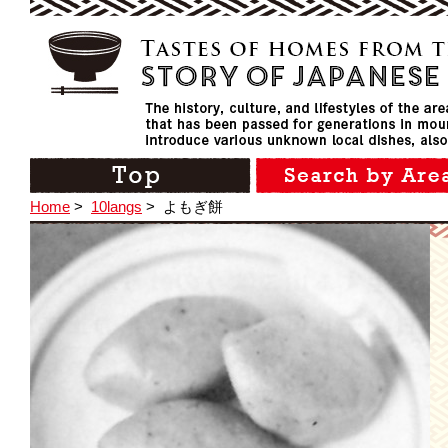
Home
>
10langs
>
よもぎ餅