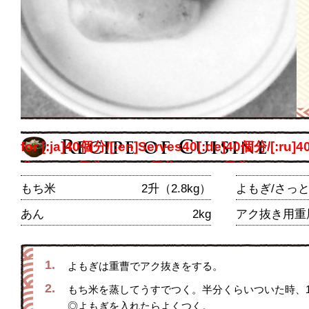
for [:ja]40個分/[:en]Serves40[:de]40個分/[:ru]
分/[:th]40個分/[:zh]40個分/[:ch]40個分/[:] perso
もち米
2升（2.8kg）
よもぎ/さっ
あん
2kg
アク抜き用重
1.
よもぎは重曹でアク抜きをする。
2.
もち米を蒸してうすでつく。半分くらいついた時、
◎よもぎを入れたらよくつく。