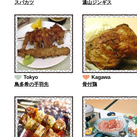
スパカツ
遠山ジンギス
Tokyo
Kagawa
鳥多希の手羽先
骨付鶏