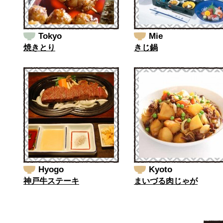
Tokyo
Mie
焼きとり
きじ鍋
Hyogo
Kyoto
神戸牛ステーキ
まいづる肉じゃが