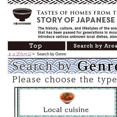
トップページ
>
Search by Genre