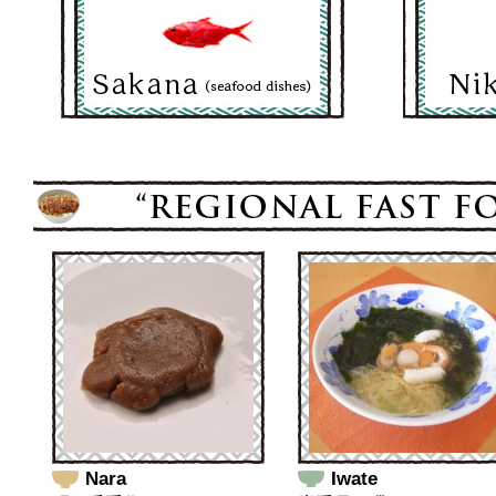
Nara
Iwate