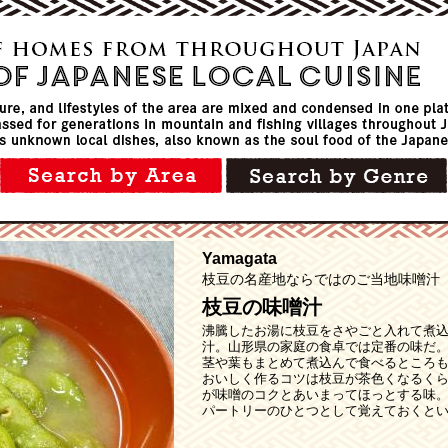
Yamagata
枝豆の名産地ならではのご当地味噌汁
枝豆の味噌汁
沸騰したお湯に枝豆をさやごと入れて煮
汁。山形県の家庭の食卓では定番の味だ
茎や葉もまとめて煮込んで食べるところ
おいしく作るコツは枝豆が茶色くなるく
が味噌のコクとあいまってほっとする味
パートリーのひとつとして覚えておくと