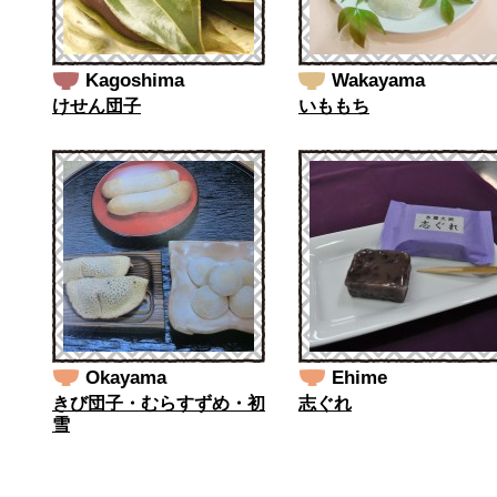
Kagoshima
Wakayama
けせん団子
いももち
Okayama
Ehime
きび団子・むらすずめ・初
志ぐれ
雪