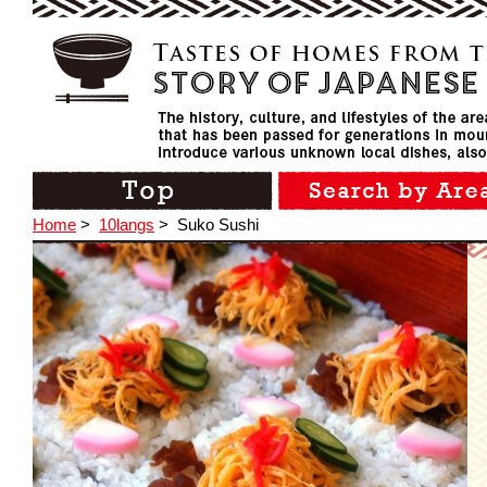
Home
>
10langs
>
Suko Sushi