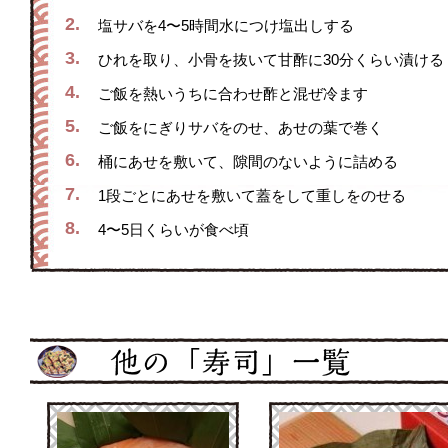
2.
塩サバを4〜5時間水につけ塩出しする
3.
ひれを取り、小骨を抜いて甘酢に30分くらい漬ける
4.
ご飯を熱いうちに合わせ酢と混ぜ冷ます
5.
ご飯をにぎりサバをのせ、あせの葉で巻く
6.
桶にあせを敷いて、隙間のないように詰める
7.
1段ごとにあせを敷いて蓋をして重しをのせる
8.
4〜5日くらいが食べ頃