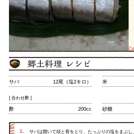
サバ
12尾（塩2キロ）
米
[ 合わせ酢 ]
酢
200cc
砂糖
1.
サバは開いて頭と骨をとり、たっぷりの塩をまぶし、