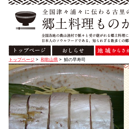
トップページ
>
和歌山県
>
鯖の早寿司