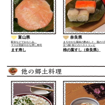
富山県
奈良県
駅弁などでおなじみ、
まろやかな風味の酢めしと、脂のり
マスが色鮮やかな押し寿司
立つ鯖･鮭とのベストコンビ
ます寿し
柿の葉すし（奈良県）