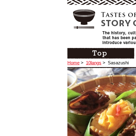
Home
>
10langs
>
Sasazushi