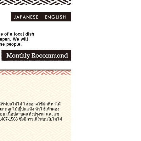
สิร์ฟบนไม้ไผ่ โดยอาจใช้ผักที่หาได้
r ดอกไม้ญี่ปุ่นแห้ง หัวไช้เท้าดอง
อย เนื้อปลาบดแห้งปรุงรส และแซ
467-1568 ซึ่งมีการเสิร์ฟบนใบไม่ไผ่