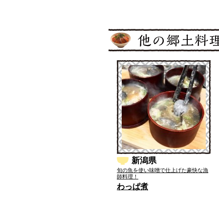
新潟県
旬の魚を使い味噌で仕上げた豪快な漁
師料理！
わっぱ煮