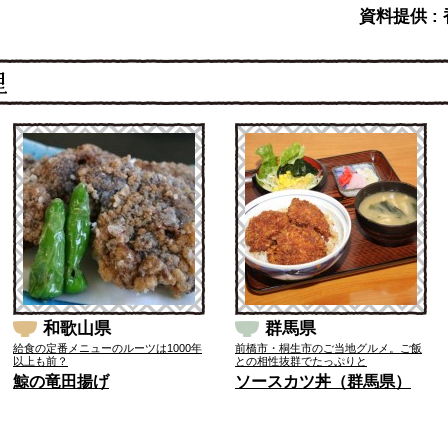
資料提供 :
和歌山県
群馬県
給食の定番メニューのルーツは1000年
前橋市・桐生市のご当地グルメ。ご飯
以上も前？
との相性抜群でたっぷりと
鯨の竜田揚げ
ソースカツ丼（群馬県）