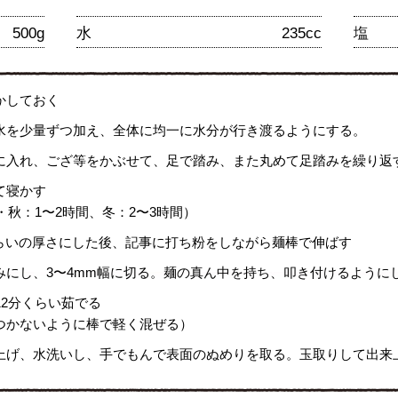
500g
水
235cc
塩
かしておく
水を少量ずつ加え、全体に均一に水分が行き渡るようにする。
に入れ、ござ等をかぶせて、足で踏み、また丸めて足踏みを繰り返
て寝かす
・秋：1〜2時間、冬：2〜3時間）
くらいの厚さにした後、記事に打ち粉をしながら麺棒で伸ばす
みにし、3〜4mm幅に切る。麺の真ん中を持ち、叩き付けるように
12分くらい茹でる
つかないように棒で軽く混ぜる）
上げ、水洗いし、手でもんで表面のぬめりを取る。玉取りして出来