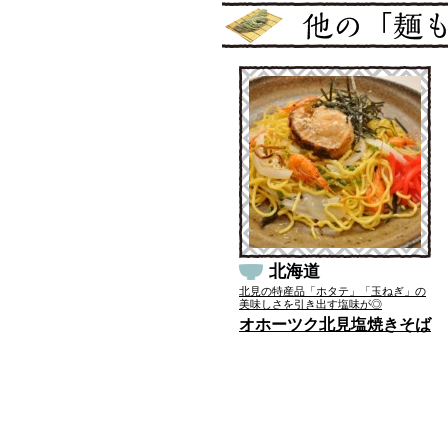
北海道
北見の特産品「ホタテ」「玉ねぎ」の
美味しさを引き出す塩味が◎
オホーツク北見塩焼きそば