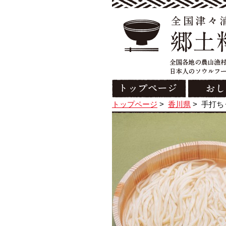
トップページ
>
香川県
>
手打ち