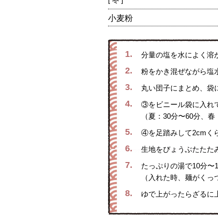
小麦粉
1.
分量の塩を水によく溶
2.
粉をかき混ぜながら塩
3.
丸い団子にまとめ、袋
4.
③をビニール袋に入れ
（夏：30分〜60分、春
5.
④を足踏みして2cm
6.
生地をびょうぶたたた
7.
たっぷりの湯で10分〜
（入れた時、麺がくっ
8.
ゆで上がったらざるに