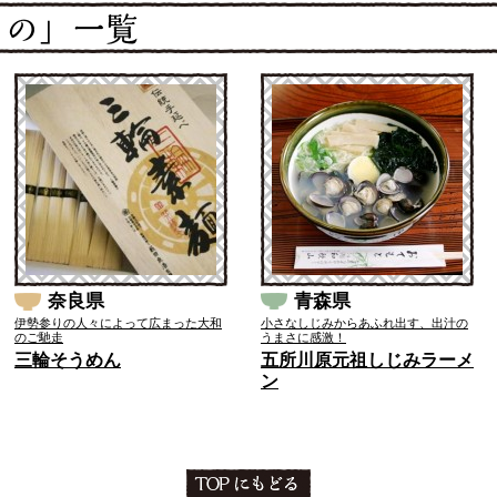
奈良県
青森県
伊勢参りの人々によって広まった大和
小さなしじみからあふれ出す、出汁の
のご馳走
うまさに感激！
三輪そうめん
五所川原元祖しじみラーメ
ン