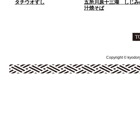
タチウオすし
五所川原十三湖 しじみ
汁焼そば
Copyright © kyodoryo