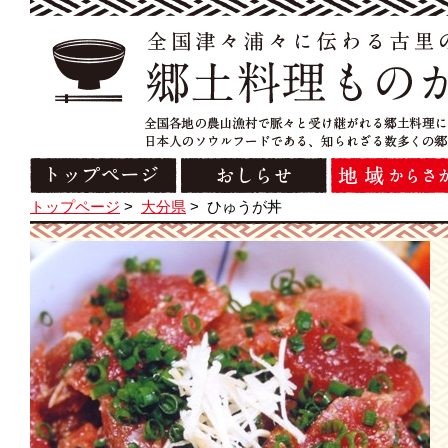
トップページ
>
大分県
>
ひゅうが丼