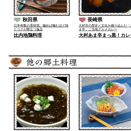
秋田県
長崎県
日本有数の美味鶏。噛めば噛むほど味
大村市の歴史と文化を織り込んだ「
とコクが際立つ逸品
ま辛」ご当地グルメカレー
比内地鶏料理
大村あま辛まっ黒！カレ