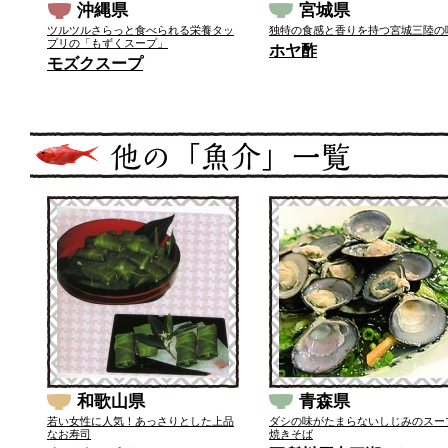
沖縄県
宮城県
ツルツルさらっと食べられる栄養タッ
独特の食感と香りを持つ宮城三陸の
プリの「もずくスープ」
ホヤ酢
モズクスープ
和歌山県
青森県
若い女性に人気！あっさりとした上品
ダシの味がたまらないしじみのスー
なお寿司
焼きそば