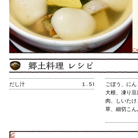
だし汁
１.５l
ごぼう、にん
大根、凍り豆
肉、しいたけ
草、細切こん