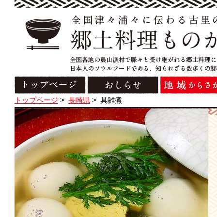
トップページ
>
長崎県
>
具雑煮