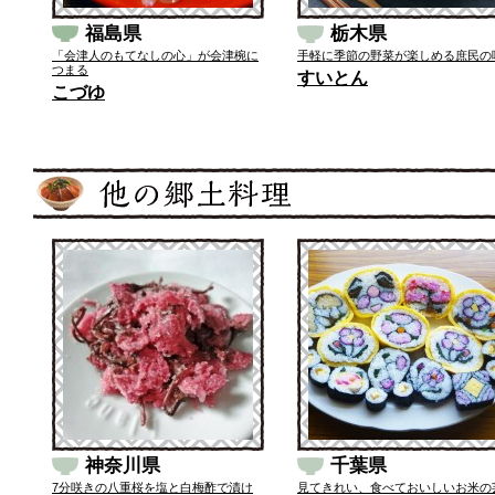
福島県
栃木県
「会津人のもてなしの心」が会津椀に
手軽に季節の野菜が楽しめる庶民の
つまる
すいとん
こづゆ
神奈川県
千葉県
7分咲きの八重桜を塩と白梅酢で漬け
見てきれい、食べておいしいお米の