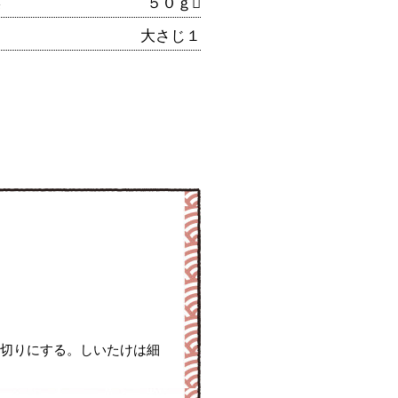
菜
５０ｇ
大さじ１
う切りにする。しいたけは細