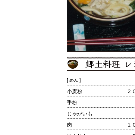
[ めん ]
小麦粉
２
手粉
じゃがいも
肉
１