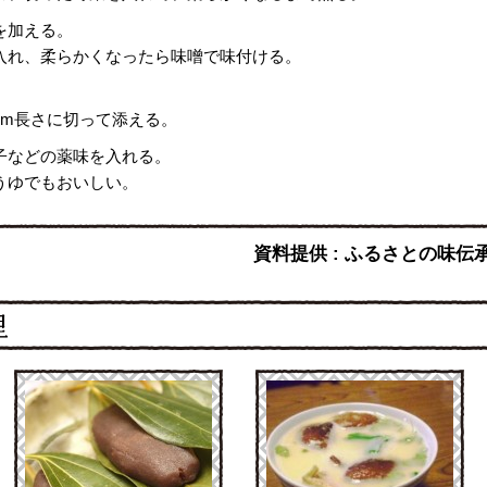
を加える。
入れ、柔らかくなったら味噌で味付ける。
cm長さに切って添える。
子などの薬味を入れる。
うゆでもおいしい。
資料提供 : ふるさとの味