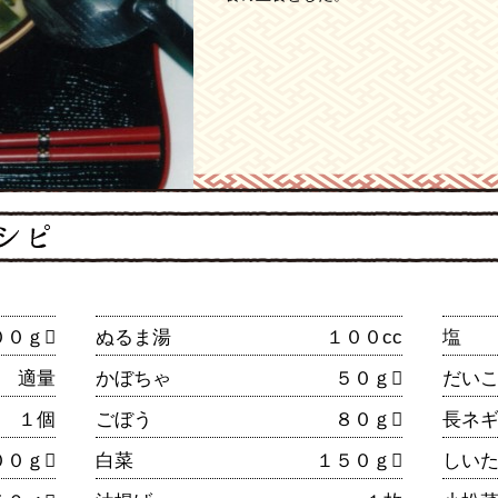
００ｇ
ぬるま湯
１００cc
塩
適量
かぼちゃ
５０ｇ
だい
１個
ごぼう
８０ｇ
長ネ
００ｇ
白菜
１５０ｇ
しい