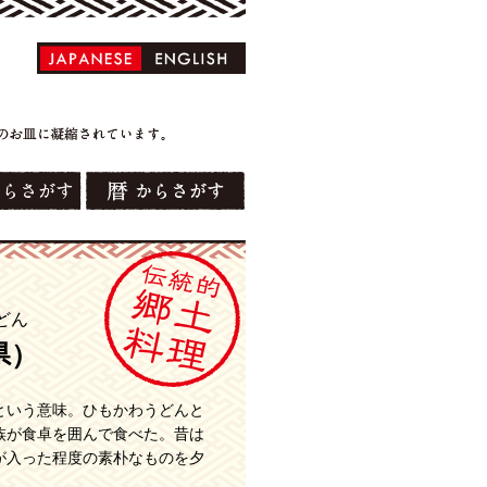
どん
県）
という意味。ひもかわうどんと
族が食卓を囲んで食べた。昔は
が入った程度の素朴なものを夕