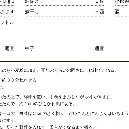
５０ｇ
油揚げ
１枚
小松
さじ４
煮干し
５匹
酒
ットル
適宜
柚子
適宜
ものを小麦粉に加え、耳たぶくらいの固さにこね鉢でこねる。
、約３０分ねかせる。
む。
いたの上で、綿棒を使い、手粉をまぶしながら薄く伸ばす。
たたんで、約１cmのひもかわ風に切る。
は一口大、白菜は２cmのざく切り、だいこんとにんじんはいちょ
りにする。
れ、切った野菜を入れて、柔らかくなるまで煮る。