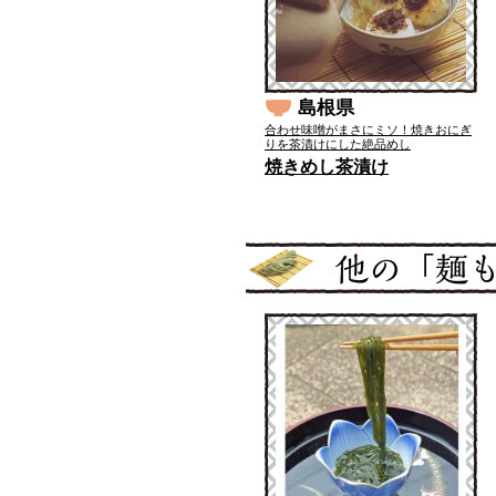
島根県
合わせ味噌がまさにミソ！焼きおにぎ
りを茶漬けにした絶品めし
焼きめし茶漬け