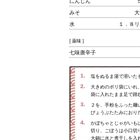
にんじん
みそ
大
水
１．８リ
[ 薬味 ]
七味唐辛子
1.
塩をぬるま湯で溶いた
2.
大きめのポリ袋にいれ
袋に入れたまま足で踏
3.
２を、手粉をふった麺
びょうぶたたみにおり
4.
かぼちゃとじゃがいも
切り、ごぼうは小口切
大鍋に水と煮干しを入