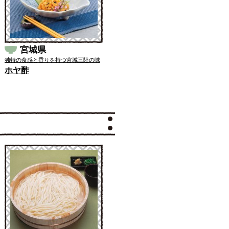
宮城県
独特の食感と香りを持つ宮城三陸の味
ホヤ酢