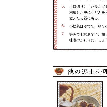
5.
小口切りにした長ネギ
沸騰した中にうどんを
煮えたら器にもる。
6.
小松菜はゆでて、約３
7.
好みで七味唐辛子、柚
味噌のかわりに、しょ