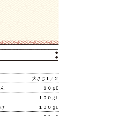
大さじ１／２
こん
８０ｇ
ギ
１００ｇ
たけ
１００ｇ