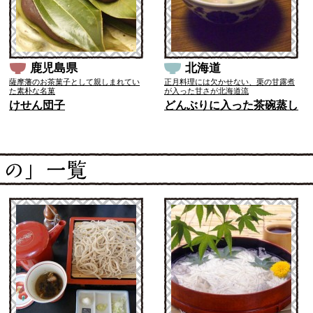
鹿児島県
北海道
薩摩藩のお茶菓子として親しまれてい
正月料理には欠かせない、栗の甘露煮
た素朴な名菓
が入った甘さが北海道流
けせん団子
どんぶりに入った茶碗蒸し