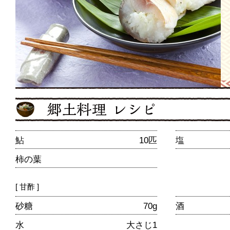
鮎
10匹
塩
柿の葉
[ 甘酢 ]
砂糖
70g
酒
水
大さじ1