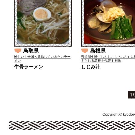
鳥取県
島根県
珍しい！全国へ発信していきたいラー
宍道湖七珍（しんじこしっちん）に
メン
えられる島根を代表する味
牛骨ラーメン
しじみ汁
Copyright © kyodoryo