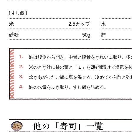
[ すし飯 ]
米
2.5カップ
水
砂糖
50g
酢
1.
鮎は腹側から開き、中骨と腹骨をきれいに取り、多め
2.
米のとぎ汁に柿の葉と「１」を2時間漬けて塩気を
3.
炊きあがったご飯に塩を混ぜる。冷めてから酢と砂
4.
鮎の水気をふき取り、すし飯を詰める。