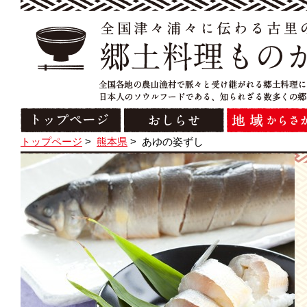
トップページ
>
熊本県
>
あゆの姿ずし