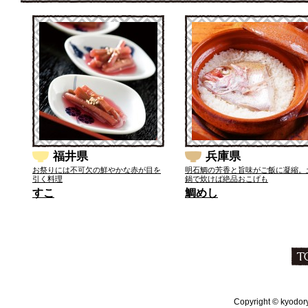
福井県
兵庫県
お祭りには不可欠の鮮やかな赤が目を
明石鯛の芳香と旨味がご飯に凝縮。
引く料理
鍋で炊けば絶品おこげも
すこ
鯛めし
Copyright © kyodoryo