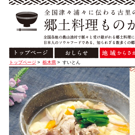
トップページ
>
栃木県
>
すいとん