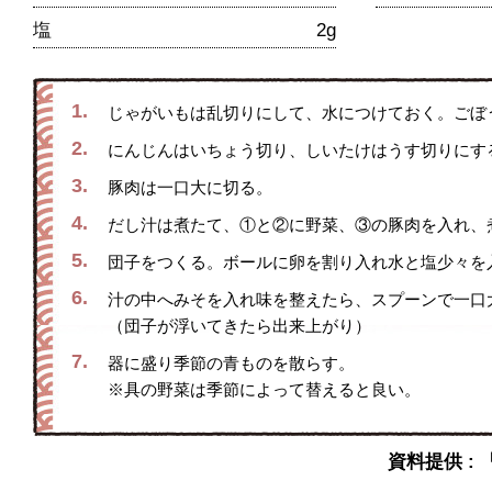
塩
2g
1.
じゃがいもは乱切りにして、水につけておく。ごぼ
2.
にんじんはいちょう切り、しいたけはうす切りにす
3.
豚肉は一口大に切る。
4.
だし汁は煮たて、①と②に野菜、③の豚肉を入れ、
5.
団子をつくる。ボールに卵を割り入れ水と塩少々を
6.
汁の中へみそを入れ味を整えたら、スプーンで一口
（団子が浮いてきたら出来上がり）
7.
器に盛り季節の青ものを散らす。
※具の野菜は季節によって替えると良い。
資料提供 