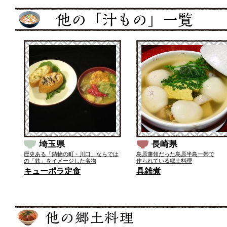
埼玉県
長崎県
歴史ある「鋳物の町・川口」ならでは
島原藩領だった島原半島一帯で
の「鉄」をイメージした名物
作られている郷土料理
キューポラ定食
具雑煮