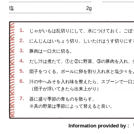
塩
2g
1.
じゃがいもは乱切りにして、水につけておく。ごぼ
2.
にんじんはいちょう切り、しいたけはうす切りにす
3.
豚肉は一口大に切る。
4.
だし汁は煮たて、①と②に野菜、③の豚肉を入れ、
5.
団子をつくる。ボールに卵を割り入れ水と塩少々を
6.
汁の中へみそを入れ味を整えたら、スプーンで一口
（団子が浮いてきたら出来上がり）
7.
器に盛り季節の青ものを散らす。
※具の野菜は季節によって替えると良い。
Information provi