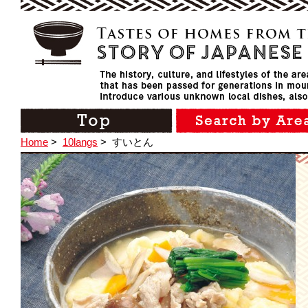
Home
>
10langs
>
すいとん