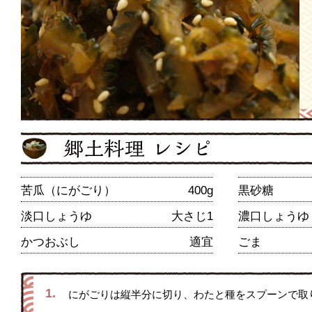
苦瓜（にがごり）
400g
黒砂糖
淡口しょうゆ
大さじ1
濃口しょうゆ
かつおぶし
適宜
ごま
1.
にがごりは縦半分に切り、わたと種をスプーンで取