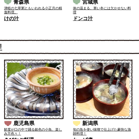
青森県
宮城県
津軽の七草粥ともいわれる小正月の精
体の温まる、寒い冬には欠かせない料
進料理。
理
けの汁
ドンコ汁
鹿児島県
新潟県
鮮度が口の中で踊る銀色の小魚、楽し
旬の魚を使い味噌で仕上げた豪快な漁
み方色々！
師料理！