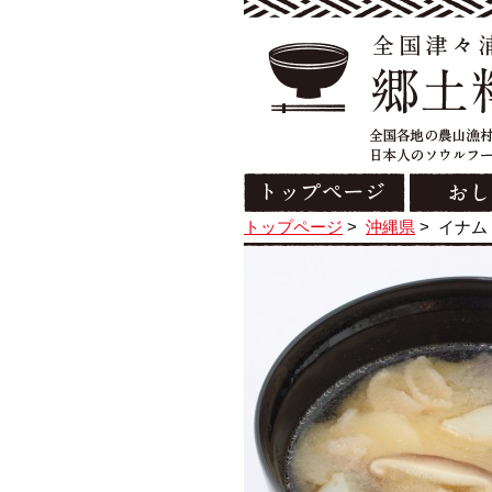
トップページ
>
沖縄県
>
イナム