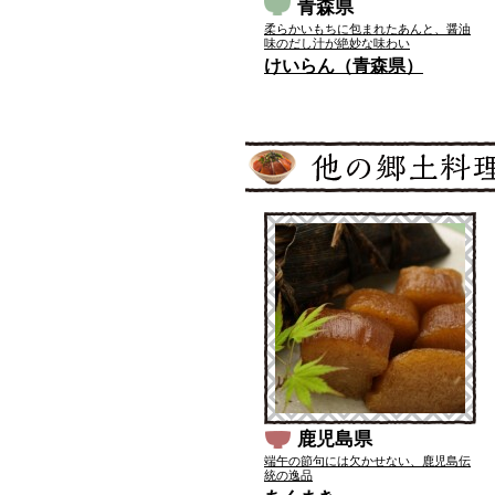
青森県
柔らかいもちに包まれたあんと、醤油
味のだし汁が絶妙な味わい
けいらん（青森県）
鹿児島県
端午の節句には欠かせない、鹿児島伝
統の逸品