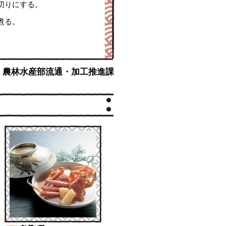
切りにする。
煮る。
。
縄県 農林水産部流通・加工推進課