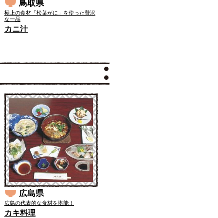
鳥取県
極上の食材「松葉がに」を使った贅沢
な一品
カニ汁
広島県
広島の代表的な食材を堪能！
カキ料理