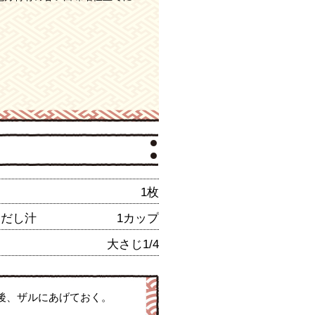
1枚
おだし汁
1カップ
大さじ1/4
後、ザルにあげておく。