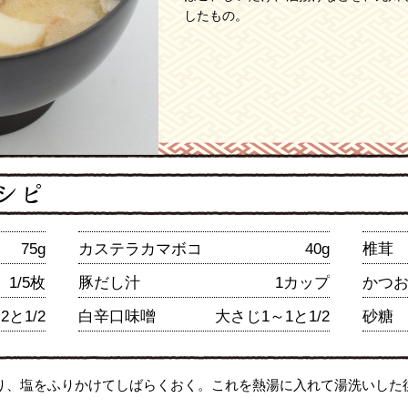
したもの。
75g
カステラカマボコ
40g
椎茸
1/5枚
豚だし汁
1カップ
かつ
と1/2
白辛口味噌
大さじ1～1と1/2
砂糖
り、塩をふりかけてしばらくおく。これを熱湯に入れて湯洗いした