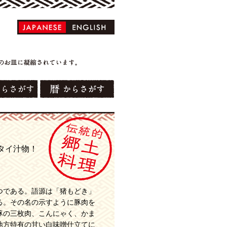
タイ汁物！
つである。語源は「猪もどき」
る。その名の示すように豚肉を
豚の三枚肉、こんにゃく、かま
地方特有の甘い白味噌仕立てに