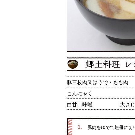
豚三枚肉又はうで・もも肉
こんにゃく
白甘口味噌
大さじ2
1.
豚肉をゆでて短冊に切