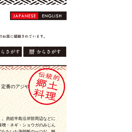
。定番のアジや
」。房総半島沿岸部周辺などに
味噌・ネギ・ショウガのみじん
でたたいた漁師飯の一つだ。鯵