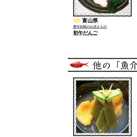
富山県
豊作祈願のお供えもの
初午だんご