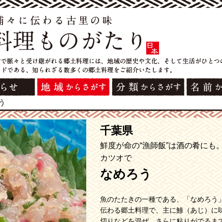
う
千葉県
鮮度が命の“漁師飯”は酒の肴にも
カツオで
なめろう
魚のたたきの一種である、「なめろう
伝わる郷土料理で、主に鯵（あじ）に
切りなどを混ぜ、さらに粘りがでるま