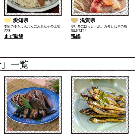
愛知県
滋賀県
季節の幸をふんだんに入れたその土地
寒い冬にほっと一息。カモとねぎの相
の味
性は抜群！
まぜ御飯
鴨鍋