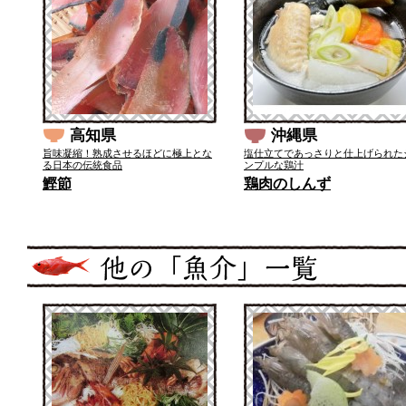
高知県
沖縄県
旨味凝縮！熟成させるほどに極上とな
塩仕立てであっさりと仕上げられた
る日本の伝統食品
ンプルな鶏汁
鰹節
鶏肉のしんず