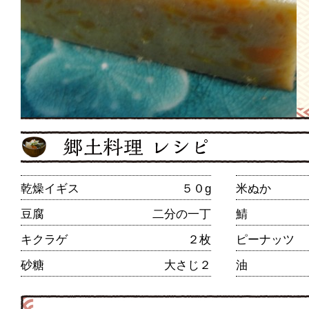
乾燥イギス
５０g
米ぬか
豆腐
二分の一丁
鯖
キクラゲ
２枚
ピーナッツ
砂糖
大さじ２
油