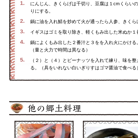
1.
にんじん、きくらげは千切り、豆腐は１cmくらい
りにする。
2.
鍋に油を入れ鯖を炒めて火が通ったら人参、きくら
3.
イギスはゴミを取り除き、軽くもみ出した米ぬか１
4.
鍋によくもみ出した２番汁と３をを入れ火にかける
（量と火力で時間は異なる）
5.
（２）と（４）とピーナッツを入れて練り、味を整
る。（具をいれない白いぎりすはゴマ醤油で食べる