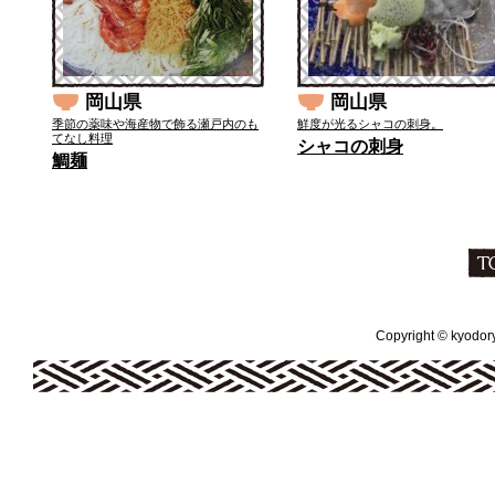
岡山県
岡山県
季節の薬味や海産物で飾る瀬戸内のも
鮮度が光るシャコの刺身。
てなし料理
シャコの刺身
鯛麺
Copyright © kyodoryo