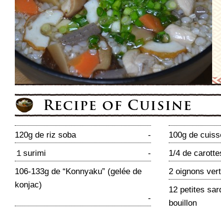
120g de riz soba
-
100g de cuiss
１surimi
-
1/4 de carotte
106-133g de “Konnyaku” (gelée de
2 oignons ver
konjac)
12 petites sa
-
bouillon