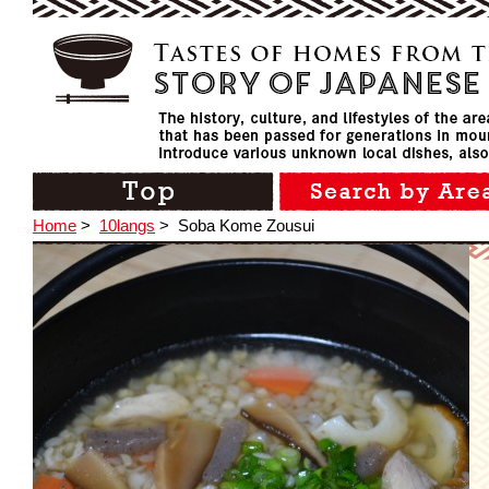
Home
>
10langs
>
Soba Kome Zousui