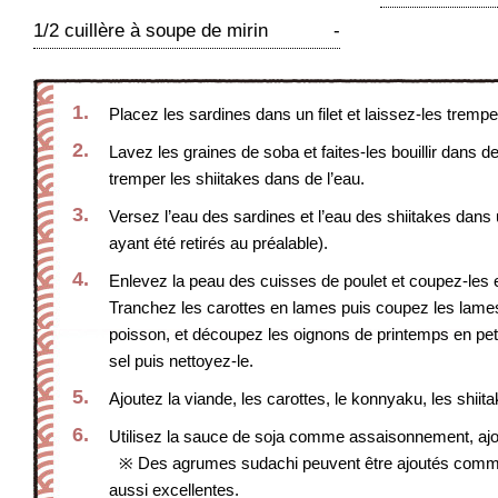
1/2 cuillère à soupe de mirin
-
1.
Placez les sardines dans un filet et laissez-les tremper
2.
Lavez les graines de soba et faites-les bouillir dans de
tremper les shiitakes dans de l’eau.
3.
Versez l’eau des sardines et l’eau des shiitakes dans u
ayant été retirés au préalable).
4.
Enlevez la peau des cuisses de poulet et coupez-les e
Tranchez les carottes en lames puis coupez les lames
poisson, et découpez les oignons de printemps en pet
sel puis nettoyez-le.
5.
Ajoutez la viande, les carottes, le konnyaku, les shiita
6.
Utilisez la sauce de soja comme assaisonnement, ajou
※ Des agrumes sudachi peuvent être ajoutés comme 
aussi excellentes.