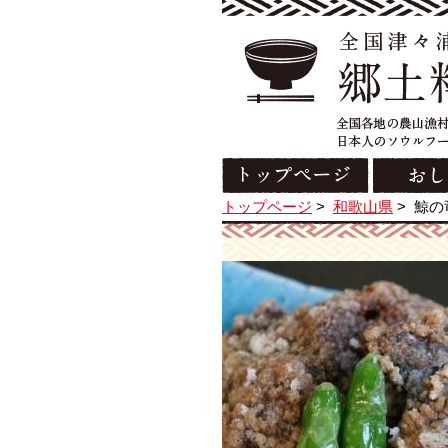
トップページ
>
和歌山県
>
鯨の