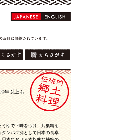
00年以上も
ょうゆで下味をつけ、片栗粉を
なタンパク源として日本の食卓
。日本における本格的な捕鯨の