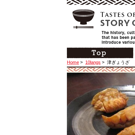
Home
>
10langs
>
津ぎょうざ