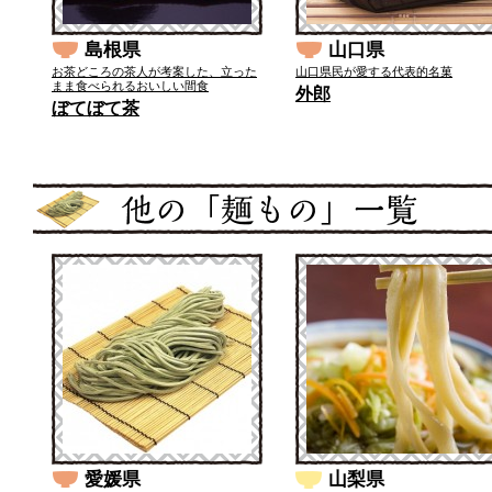
島根県
山口県
お茶どころの茶人が考案した、立った
山口県民が愛する代表的名菓
まま食べられるおいしい間食
外郎
ぼてぼて茶
愛媛県
山梨県