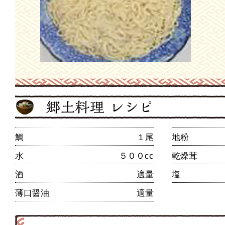
鯛
１尾
地粉
水
５００cc
乾燥茸
酒
適量
塩
薄口醤油
適量