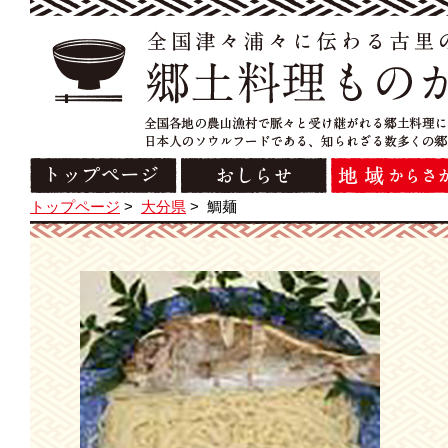
トップページ
>
大分県
>
鯛麺