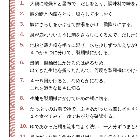
1.
大鍋に乾燥茸と昆布で、だしをとり、調味料で味を
2.
鯛の鱗と内蔵をとり、塩をして少しおく。
3.
鯛にさらしをかぶせて熱湯をかけ、霜降りにする。
4.
身が崩れないように鯛をさらしにくるんで、だし汁
5.
地粉と薄力粉を半々に混ぜ、水を少しずつ加えなが
４つか５つに分けて、製麺機にかける。
6.
最初、製麺機にかけるのは練るため。
出てきた生地を折りたたんで、何度も製麺機にかけ
7.
４〜５回かけると、なめらかになる。
これを適当な長さに切る。
8.
生地を製麺機にかけて細めの麺に切る。
9.
たっぷりのお湯でゆで、ふきあがったら差し水をす
１本食べてみて、ゆであがりを確認する。
10.
ゆであがった麺を流水でよく洗い、一人分ずつまと
11.
煮上がった鯛を鍋から取り出し、身を崩さないよう