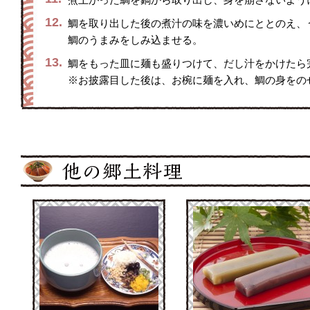
12.
鯛を取り出した後の煮汁の味を濃いめにととのえ、
鯛のうまみをしみ込ませる。
13.
鯛をもった皿に麺も盛りつけて、だし汁をかけたら
※お披露目した後は、お椀に麺を入れ、鯛の身をの