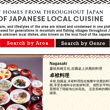
Nagasaki
慶祝長崎文化,在圓桌上供應的料理
卓袱料理
卓袱,指圓桌,卓袱料理指在晚餐中供應的料
圍,享受各種時令的食材料理。 相對於平時
置體現了階級地位的高低。 這是長崎的獨
碰撞。