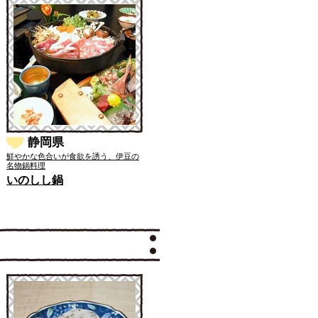
静岡県
鮮やかな色合いが食欲を誘う、伊豆の
名物鍋料理
いのしし鍋