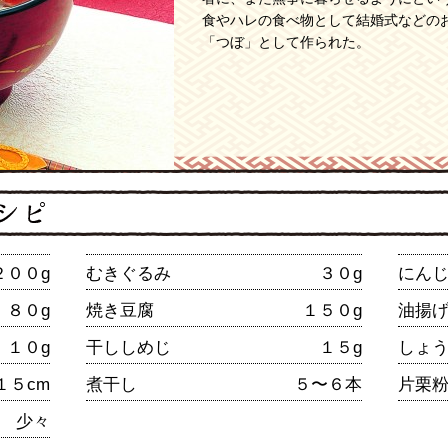
食やハレの食べ物として結婚式などの
「つぼ」として作られた。
２００g
むきぐるみ
３０g
にん
８０g
焼き豆腐
１５０g
油揚
１０g
干ししめじ
１５g
しょ
１５cm
煮干し
５〜６本
片栗
少々