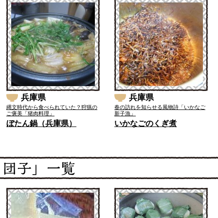
兵庫県
兵庫県
縄文時代から食べられていた？狩猟の
春の訪れを知らせる風物詩「いかなご
ご褒美「猪肉料理」
新子漁」
ぼたん鍋（兵庫県）
いかなごのくぎ煮