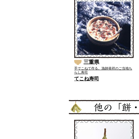
三重県
手でこねて作る。漁師発祥のご当地ち
らし寿司
てこね寿司