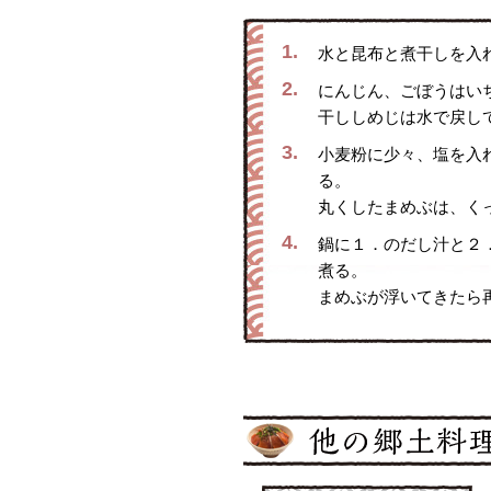
1.
水と昆布と煮干しを入
2.
にんじん、ごぼうはい
干ししめじは水で戻し
3.
小麦粉に少々、塩を入
る。
丸くしたまめぶは、く
4.
鍋に１．のだし汁と２
煮る。
まめぶが浮いてきたら