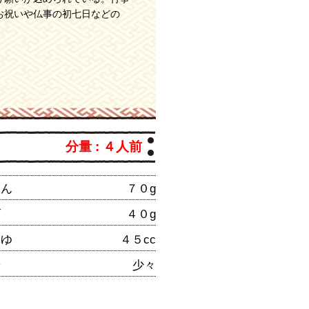
お祝いや仏事の初七日などの
分量 : ４人前
じん
７０g
げ
４０g
うゆ
４５cc
粉
少々