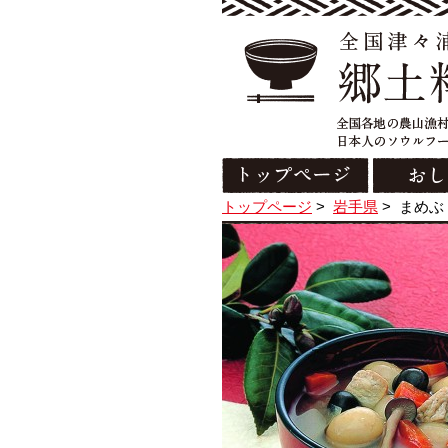
トップページ
>
岩手県
>
まめぶ