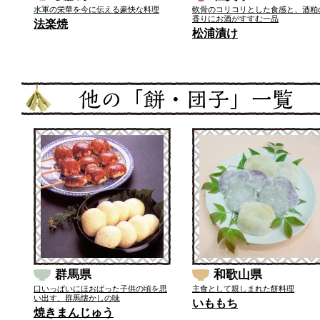
水軍の栄華を今に伝える豪快な料理
軟骨のコリコリとした食感と、酒粕
香りにお酒がすすむ一品
法楽焼
松浦漬け
群馬県
和歌山県
口いっぱいにほおばった子供の頃を思
主食として親しまれた餅料理
い出す、群馬懐かしの味
いももち
焼きまんじゅう