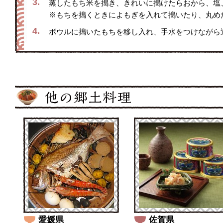
3.
蒸したもち米を搗き、きれいに搗けたらおから、塩
※もちを搗くときによもぎを入れて搗いたり、丸め
4.
ボウルに搗いたもちを移し入れ、手水をつけながら
愛媛県
佐賀県