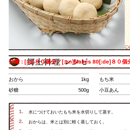
分量 : [:ja]８０個分／[:en]Makes 80[:de]８０
８０個分／[:ko]８０個分／[:th]８０個分／[:zh]
おから
1kg
もち米
砂糖
500g
小豆あん
1.
水につけておいたもち米を水切りして蒸す。
2.
おからは、米とは別に軽く蒸しておく。