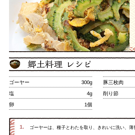
ゴーヤー
300g
豚三枚肉
塩
4g
削り節
卵
1個
1.
ゴーヤーは、種子とわたを取り、きれいに洗い、薄