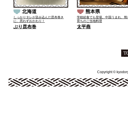
北海道
熊本県
しっかりタレが染み込んだ昆布巻き
学校給食でも登場。中国うまれ、熊
に、思わずおかわり！
育ちのご当地料理
ぶり昆布巻
太平燕
Copyright © kyodoryo