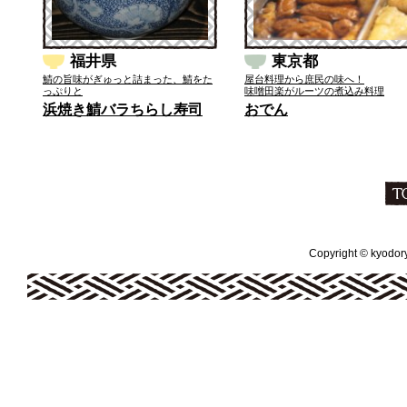
福井県
東京都
鯖の旨味がぎゅっと詰まった、鯖をた
屋台料理から庶民の味へ！
っぷりと
味噌田楽がルーツの煮込み料理
浜焼き鯖バラちらし寿司
おでん
Copyright © kyodoryo