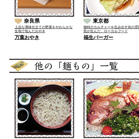
奈良県
東京都
上品な薄味仕立ての野菜をやわらかな
独特のカルチャーを生み出す街の雰
生地で包んだおやき
気が生んだ、ローカルフード
万葉おやき
福生バーガー