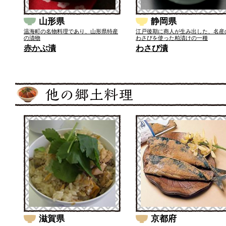
山形県
静岡県
温海町の名物料理であり、山形県特産
江戸後期に商人が生み出した、名産
の漬物
わさびを使った粕漬けの一種
赤かぶ漬
わさび漬
滋賀県
京都府