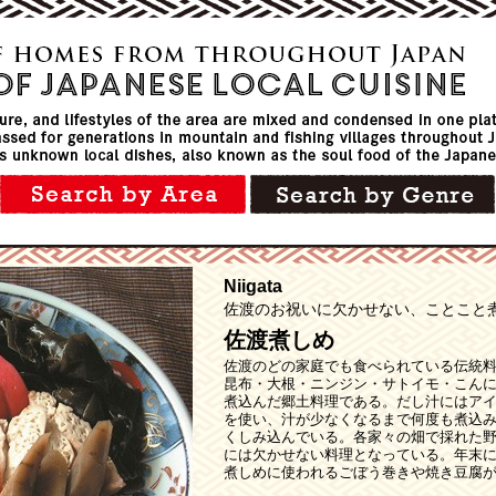
Niigata
佐渡のお祝いに欠かせない、ことこと
佐渡煮しめ
佐渡のどの家庭でも食べられている伝統料
昆布・大根・ニンジン・サトイモ・こん
煮込んだ郷土料理である。だし汁にはア
を使い、汁が少なくなるまで何度も煮込
くしみ込んでいる。各家々の畑で採れた
には欠かせない料理となっている。年末
煮しめに使われるごぼう巻きや焼き豆腐