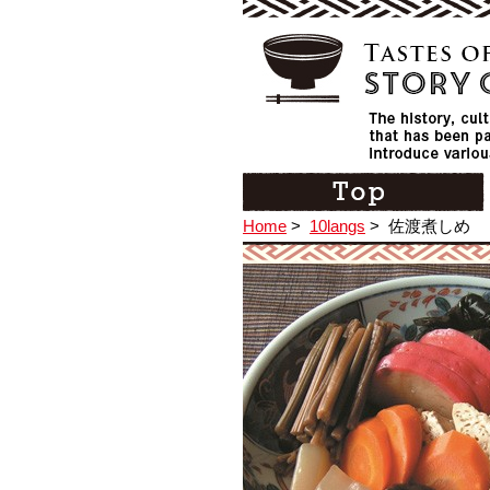
Home
>
10langs
>
佐渡煮しめ