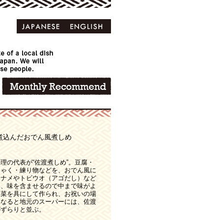
煮込んだおでん風煮しめ
理の代表が“佐渡煮しめ”。豆腐・
にゃく・練り物などを、おでん風に
イナメやトビウオ（アゴだし）など
み、味を含ませるので中まで味がよ
野菜を具にして作られ、お祝いの場
になると地元のスーパーには、佐渡
がずらりと並ぶ。