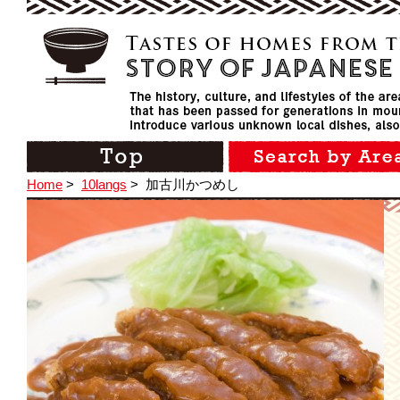
Home
>
10langs
>
加古川かつめし