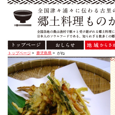
トップページ
>
鹿児島県
>
がね