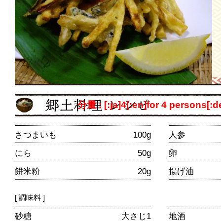
分量 : [:ja]4[:en]for 4 persons[:de]
さつまいも
100g
人参
にら
50g
卵
餅米粉
20g
揚げ油
[ 調味料 ]
砂糖
大さじ1
地酒