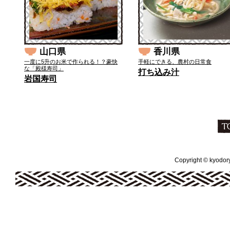
山口県
香川県
一度に5升のお米で作られる！？豪快
手軽にできる、農村の日常食
な「殿様寿司」
打ち込み汁
岩国寿司
Copyright © kyodoryo