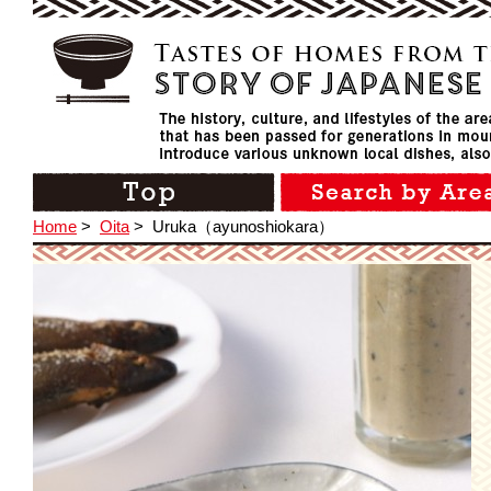
Home
>
Oita
>
Uruka（ayunoshiokara）