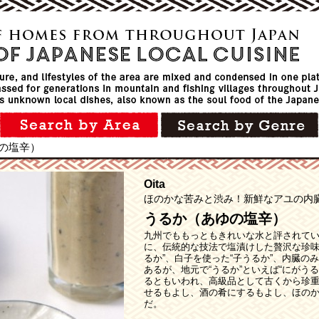
の塩辛）
Oita
ほのかな苦みと渋み！新鮮なアユの内
うるか（あゆの塩辛）
九州でももっともきれいな水と評されて
に、伝統的な技法で塩漬けした贅沢な珍味“
るか”、白子を使った“子うるか”、内臓の
あるが、地元で“うるか”といえば“にがう
るともいわれ、高級品として古くから珍
せるもよし、酒の肴にするもよし、ほの
だ。