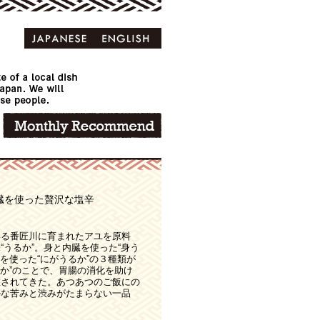
臓を使った贅沢な塩辛
いる番匠川に育まれたアユを原料
うるか”。身と内臓を使った“身う
みを使った“にがうるか”の３種類が
るか”のことで、胃腸の消化を助け
重されてきた。あつあつのご飯にの
かな苦みと渋みがたまらない一品