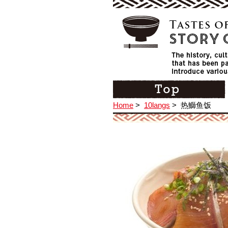
Home
>
10langs
>
热鰤鱼饭