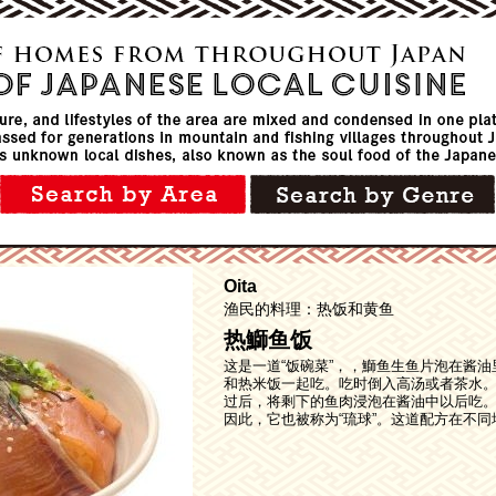
Oita
渔民的料理：热饭和黄鱼
热鰤鱼饭
这是一道“饭碗菜”，，鰤鱼生鱼片泡在酱
和热米饭一起吃。吃时倒入高汤或者茶水
过后，将剩下的鱼肉浸泡在酱油中以后吃
因此，它也被称为“琉球”。这道配方在不