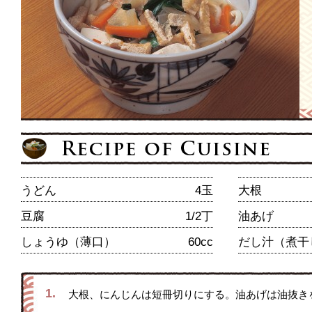
うどん
4玉
大根
豆腐
1/2丁
油あげ
しょうゆ（薄口）
60cc
だし汁（煮干
1.
大根、にんじんは短冊切りにする。油あげは油抜き