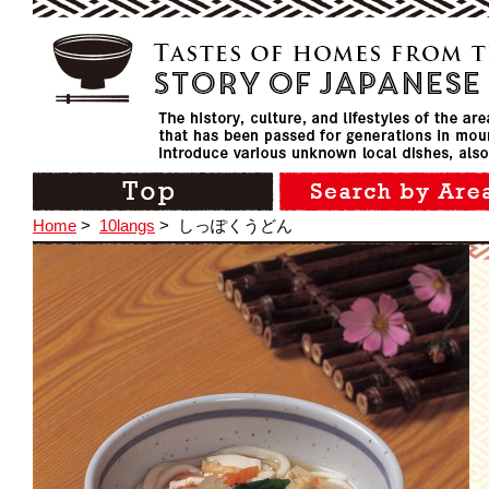
Home
>
10langs
>
しっぽくうどん